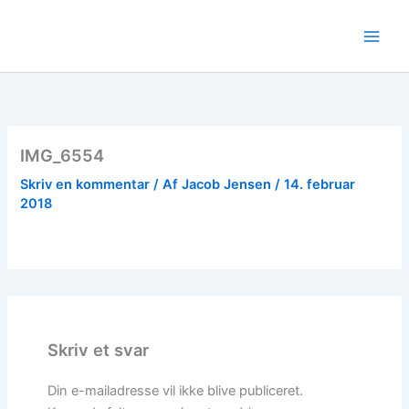
Gå
til
indholdet
IMG_6554
Skriv en kommentar
/ Af
Jacob Jensen
/
14. februar
2018
Skriv et svar
Din e-mailadresse vil ikke blive publiceret.