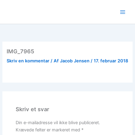
Gå
til
indholdet
IMG_7965
Skriv en kommentar
/ Af
Jacob Jensen
/
17. februar 2018
Skriv et svar
Din e-mailadresse vil ikke blive publiceret.
Krævede felter er markeret med
*