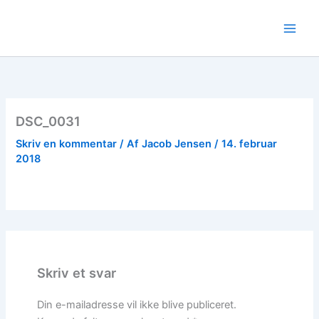
Gå
til
indholdet
DSC_0031
Skriv en kommentar
/ Af
Jacob Jensen
/
14. februar
2018
Skriv et svar
Din e-mailadresse vil ikke blive publiceret.