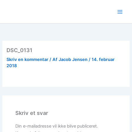
Gå
til
indholdet
DSC_0131
Skriv en kommentar
/ Af
Jacob Jensen
/
14. februar
2018
Skriv et svar
Din e-mailadresse vil ikke blive publiceret.