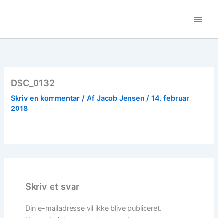
Gå
til
indholdet
DSC_0132
Skriv en kommentar
/ Af
Jacob Jensen
/
14. februar
2018
Skriv et svar
Din e-mailadresse vil ikke blive publiceret.