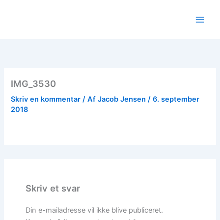
Gå
til
indholdet
IMG_3530
Skriv en kommentar
/ Af
Jacob Jensen
/
6. september
2018
Skriv et svar
Din e-mailadresse vil ikke blive publiceret.