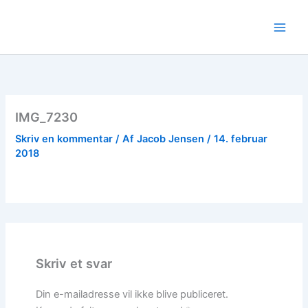
Gå
til
indholdet
IMG_7230
Skriv en kommentar
/ Af
Jacob Jensen
/
14. februar
2018
Skriv et svar
Din e-mailadresse vil ikke blive publiceret.