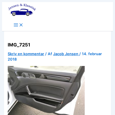
Gå
til
indholdet
IMG_7251
Skriv en kommentar
/ Af
Jacob Jensen
/
14. februar
2018