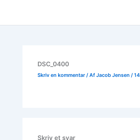
Gå
til
indholdet
DSC_0400
Skriv en kommentar
/ Af
Jacob Jensen
/
14
Skriv et svar