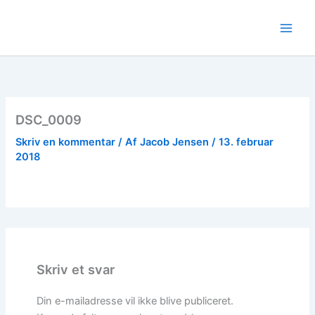
Gå
til
indholdet
DSC_0009
Skriv en kommentar
/ Af
Jacob Jensen
/
13. februar
2018
Skriv et svar
Din e-mailadresse vil ikke blive publiceret.