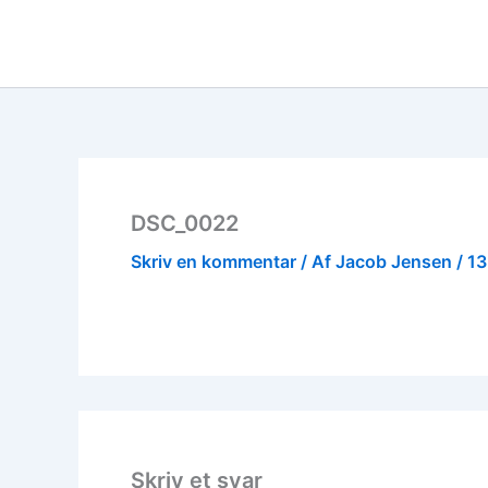
Gå
til
indholdet
DSC_0022
Skriv en kommentar
/ Af
Jacob Jensen
/
13
Skriv et svar