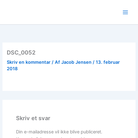
Gå
til
indholdet
DSC_0052
Skriv en kommentar
/ Af
Jacob Jensen
/
13. februar
2018
Skriv et svar
Din e-mailadresse vil ikke blive publiceret.