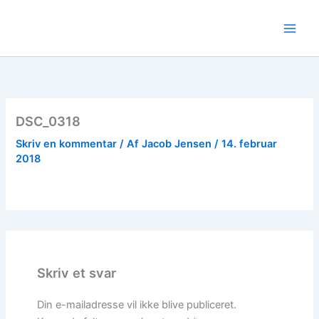
Gå
til
indholdet
DSC_0318
Skriv en kommentar
/ Af
Jacob Jensen
/
14. februar
2018
Skriv et svar
Din e-mailadresse vil ikke blive publiceret.