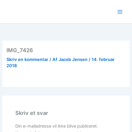
Gå
til
indholdet
IMG_7426
Skriv en kommentar
/ Af
Jacob Jensen
/
14. februar
2018
Skriv et svar
Din e-mailadresse vil ikke blive publiceret.