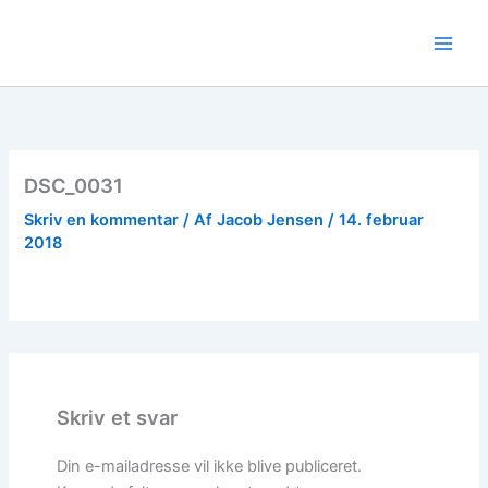
Gå
til
indholdet
DSC_0031
Skriv en kommentar
/ Af
Jacob Jensen
/
14. februar
2018
Skriv et svar
Din e-mailadresse vil ikke blive publiceret.