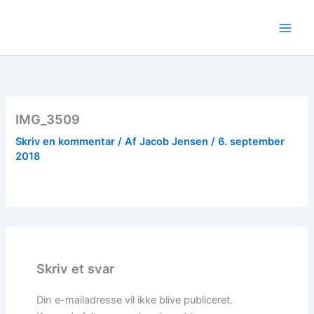
Gå
til
indholdet
IMG_3509
Skriv en kommentar
/ Af
Jacob Jensen
/
6. september
2018
Skriv et svar
Din e-mailadresse vil ikke blive publiceret.