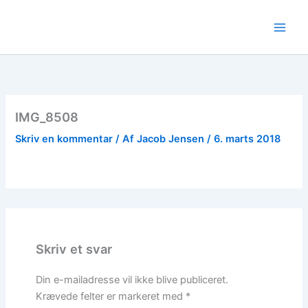
Gå
til
indholdet
IMG_8508
Skriv en kommentar
/ Af
Jacob Jensen
/
6. marts 2018
Skriv et svar
Din e-mailadresse vil ikke blive publiceret.
Krævede felter er markeret med
*