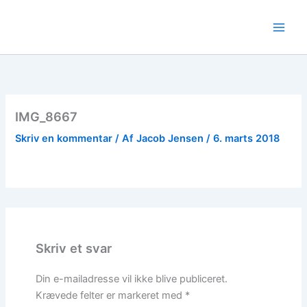
Gå
til
indholdet
IMG_8667
Skriv en kommentar
/ Af
Jacob Jensen
/
6. marts 2018
Skriv et svar
Din e-mailadresse vil ikke blive publiceret.
Krævede felter er markeret med
*