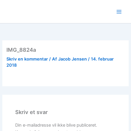
Gå
til
indholdet
IMG_8824a
Skriv en kommentar
/ Af
Jacob Jensen
/
14. februar
2018
Skriv et svar
Din e-mailadresse vil ikke blive publiceret.