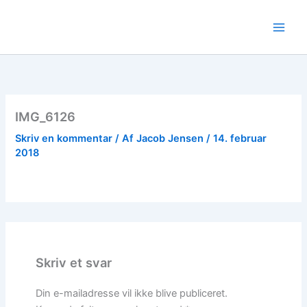
Gå
til
indholdet
IMG_6126
Skriv en kommentar
/ Af
Jacob Jensen
/
14. februar
2018
Skriv et svar
Din e-mailadresse vil ikke blive publiceret.