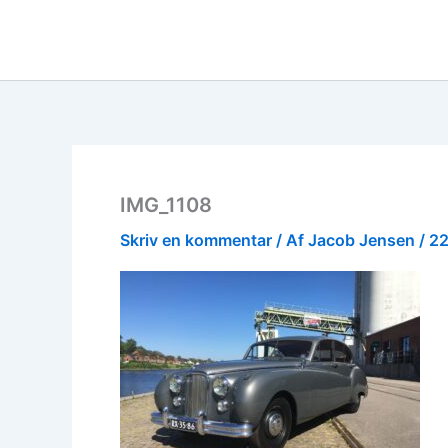
Gå
til
indholdet
IMG_1108
Skriv en kommentar
/ Af
Jacob Jensen
/
22