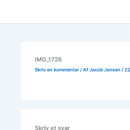
Gå
til
indholdet
IMG_1726
Skriv en kommentar
/ Af
Jacob Jensen
/
22
Skriv et svar